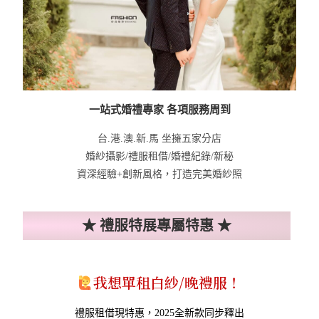
一站式婚禮專家 各項服務周到
台.港.澳.新.馬 坐擁五家分店
婚紗攝影/禮服租借/婚禮紀錄/新秘
資深經驗+創新風格，打造完美婚紗照
★ 禮服特展專屬特惠 ★​
我想單租白紗/晚禮服！
禮服租借現特惠
，2025全新款同步釋出