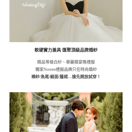
軟硬實力兼具 匯聚頂級品牌婚紗
精品等級白紗、華麗婚宴晚禮服
獨家Noreen禮服品牌只在時尚婚紗
裸紗/魚尾/緞面/蓬裙…搶先開放試穿！