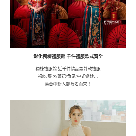
彰化獨棟禮服館 千件禮服款式齊全
獨棟禮服館 近千件精品設計款禮服
裸紗/層次/蓬裙/魚尾/中式婚紗…
連台中新人都慕名而來！