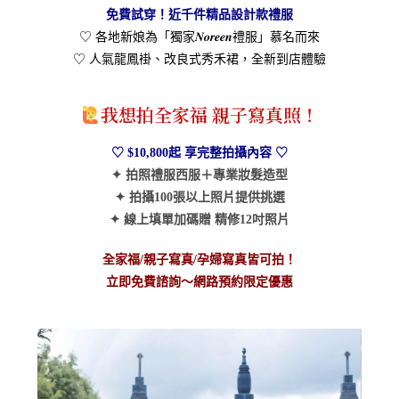
免費試穿！近千件精品設計款禮服
♡ 各地新娘為「獨家𝑵𝒐𝒓𝒆𝒆𝒏禮服」慕名而來
♡ 人氣龍鳳褂、改良式秀禾裙，全新到店體驗
我想拍全家福 親子寫真照！
♡
$10,800起 享完整拍攝內容
♡
✦ 拍照禮服西服＋專業妝髮造型
✦ 拍攝100張以上照片提供挑選
✦ 線上填單加碼贈 精修12吋照片
全家福/親子寫真/孕婦寫真皆可拍！
立即免費諮詢～網路預約限定優惠