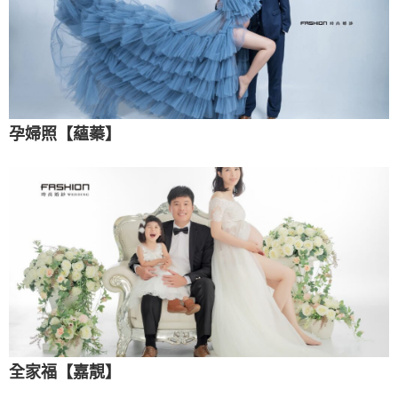
孕婦照【蘊蓁】
全家福【嘉靚】