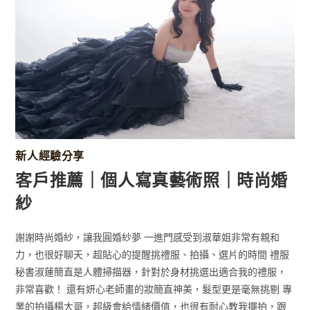
新人經驗分享
客戶推薦｜個人寫真藝術照｜時尚婚
紗
謝謝時尚婚紗，讓我圓婚紗夢 一進門感受到淑華姐非常有親和
力，也很好聊天，超貼心的提醒挑禮服、拍攝、選片的時間 禮服
秘書淑蓮簡直是人體掃描器，針對於身材挑選出適合我的禮服，
非常喜歡！ 還有妍心老師畫的妝簡直神美，髮型更是毫無挑剔 專
業的拍攝楊大哥，超級會給情緒價值，也很有耐心教我擺拍，跟