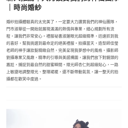
｜時尚婚紗
婚紗拍攝體驗真的太完美了，一定要大力讚賞我們的神仙團隊，
門市淑華從一開始就展現滿滿的熱情與專業，細心規劃所有流
程，讓我們非常安心。禮服祕書淑蓮眼光超級精準，迅速抓到我
的喜好，幫我挑選到最命定的絕美禮服。拍攝當天，造型師佳瑩
老師的神手讓妝髮精緻自然，完美呈現我夢想中的風格。攝影師
劉攝專業又風趣，精準的引導與美感構圖，讓我們放下對鏡頭的
尷尬，捕捉到最自然的甜蜜瞬間。燈光師杏仁則超級貼心，一路
上敏捷地調整燈光、整理裙襬，還不斷帶動氣氛，讓一整天的拍
攝都在歡笑中度過。