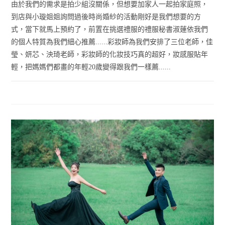
由於我們的需求是拍少組沒關係，但想要加家人一起拍家庭照，
到店與小璇姐姐詢問過後時尚婚紗的活動剛好是我們想要的方
式，當下就馬上預約了，前置在挑選禮服的禮服秘書淑蓮依我們
的個人特質為我們細心推薦......彩妝師為我們安排了三位老師，佳
瑩、妍芯、泱琦老師，彩妝師的化妝技巧真的超好，妝感服貼年
輕，把媽媽們都畫的年輕20歲變得跟我們一樣薦......