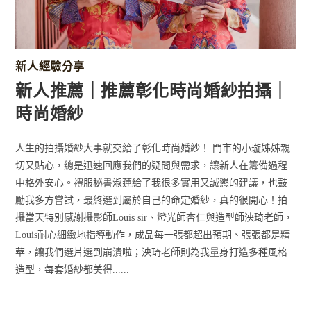
新人經驗分享
新人推薦｜推薦彰化時尚婚紗拍攝｜
時尚婚紗
人生的拍攝婚紗大事就交給了彰化時尚婚紗！ 門市的小璇姊姊親
切又貼心，總是迅速回應我們的疑問與需求，讓新人在籌備過程
中格外安心。禮服秘書淑蓮給了我很多實用又誠懇的建議，也鼓
勵我多方嘗試，最終選到屬於自己的命定婚紗，真的很開心！拍
攝當天特別感謝攝影師Louis sir、燈光師杏仁與造型師泱琦老師，
Louis耐心細緻地指導動作，成品每一張都超出預期、張張都是精
華，讓我們選片選到崩潰啦；泱琦老師則為我量身打造多種風格
造型，每套婚紗都美得......