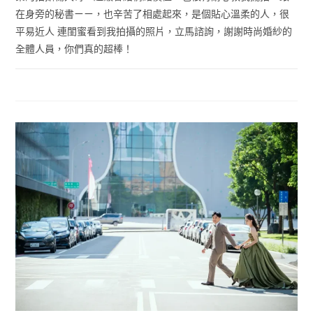
在身旁的秘書ㄧㄧ，也辛苦了相處起來，是個貼心溫柔的人，很
平易近人 連閨蜜看到我拍攝的照片，立馬諮詢，謝謝時尚婚紗的
全體人員，你們真的超棒！