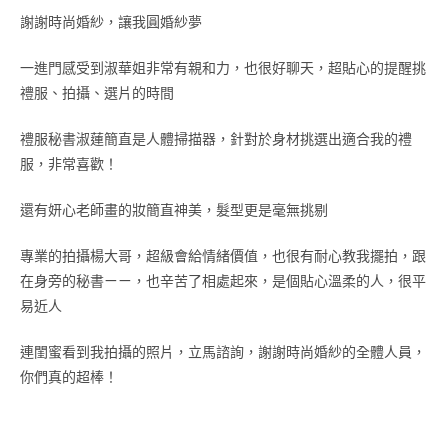
謝謝時尚婚紗，讓我圓婚紗夢
一進門感受到淑華姐非常有親和力，也很好聊天，超貼心的提醒挑
禮服、拍攝、選片的時間
禮服秘書淑蓮簡直是人體掃描器，針對於身材挑選出適合我的禮
服，非常喜歡！
還有妍心老師畫的妝簡直神美，髮型更是毫無挑剔
專業的拍攝楊大哥，超級會給情緒價值，也很有耐心教我擺拍，跟
在身旁的秘書ㄧㄧ，也辛苦了相處起來，是個貼心溫柔的人，很平
易近人
連閨蜜看到我拍攝的照片，立馬諮詢，謝謝時尚婚紗的全體人員，
你們真的超棒！