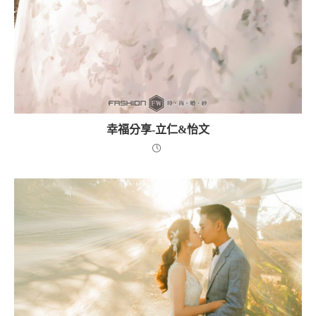
幸福分享-立仁&怡文