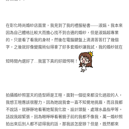
在彰化時尚婚紗店面里，我見到了我的禮服秘書——淑娟。我本來
因為自己體格比較大而擔心找不到合適的婚紗，但是淑娟超專業
的，只是看了看我的身材，然後在電腦鍵盤上滴滴答答打了幾個
字，之後就好像變魔術似得拿了好多套婚紗讓我試，我的婚紗就在
短時間內選好了…我當下真的好錯愕啊！
拍攝婚紗照當天的造型師是王暄，面對一個從來都沒化過妝的人，
我想王暄應該很壓力，因為她說我會一直不知覺地挑眉，而且我都
不說話，就靜靜地看著她幫我化妝、設計頭髮、處理水晶指甲等。
話說我超緊張，因為眼睜睜看著鏡子前的我都不像我，萬一婚紗照
拍出來后別人都不認得我的話，那我該怎麼辦？但是，既然都來