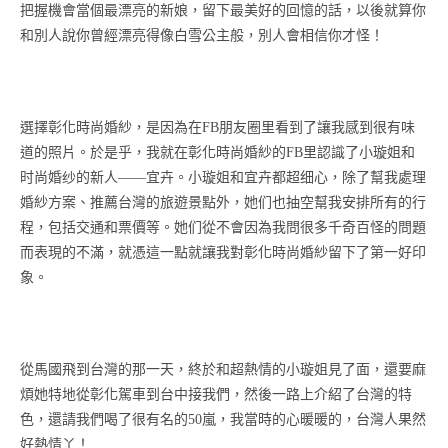
把握機會當個最漂亮的新娘，留下最美好的回憶的話，以後就算你
和別人說你曾經漂亮得像白雪公主般，別人會相信你才怪！
選擇彰化時尚婚紗，是因為在FB朋友圈里看到了讓我感到很有味
道的照片。於是乎，我就在彰化時尚婚紗的FB里認識了小璇姐和
时尚婚纱的新人——宜卉。小璇姐和宜卉都超细心，除了幫我處理
婚紗方案、推薦台灣的旅遊景點外，她们也抽空幫我安排所有的行
程，包括交通和票價等。她们從不會因為我問很多千奇百怪的問題
而表現的不滿，就憑這一點就讓我對彰化時尚婚紗留下了第一好印
象。
從馬國飛到台灣的那一天，終於和超熱情的小璇姐見了面，還要麻
煩她特地從彰化駕車到台中接我們，然後一路上介紹了台灣的特
色，還請我們喝了很有名的50嵐，我當時的心暖暖的，台灣人果然
好熱情丫！