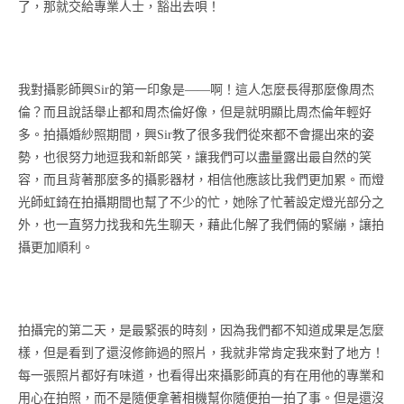
了，那就交給專業人士，豁出去唄！
我對攝影師興Sir的第一印象是——啊！這人怎麼長得那麼像周杰
倫？而且說話舉止都和周杰倫好像，但是就明顯比周杰倫年輕好
多。拍攝婚紗照期間，興Sir教了很多我們從來都不會擺出來的姿
勢，也很努力地逗我和新郎笑，讓我們可以盡量露出最自然的笑
容，而且背著那麼多的攝影器材，相信他應該比我們更加累。而燈
光師虹錡在拍攝期間也幫了不少的忙，她除了忙著設定燈光部分之
外，也一直努力找我和先生聊天，藉此化解了我們倆的緊繃，讓拍
攝更加順利。
拍攝完的第二天，是最緊張的時刻，因為我們都不知道成果是怎麼
樣，但是看到了還沒修飾過的照片，我就非常肯定我來對了地方！
每一張照片都好有味道，也看得出來攝影師真的有在用他的專業和
用心在拍照，而不是隨便拿著相機幫你隨便拍一拍了事。但是還沒