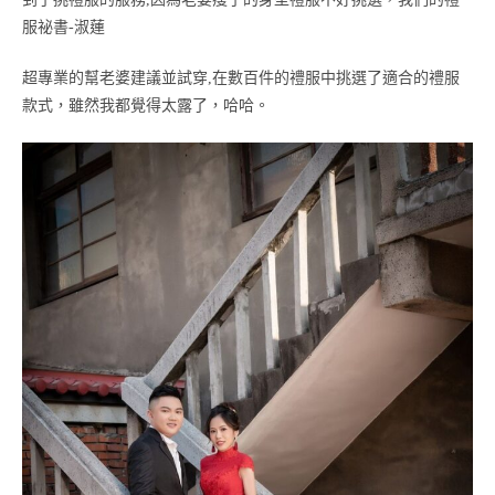
服祕書-淑蓮
超專業的幫老婆建議並試穿,在數百件的禮服中挑選了適合的禮服
款式，雖然我都覺得太露了，哈哈。