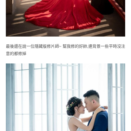
最後還在說一位隱藏版修片師~ 幫我修的好帥,連背景一些平時沒注
意的都修掉