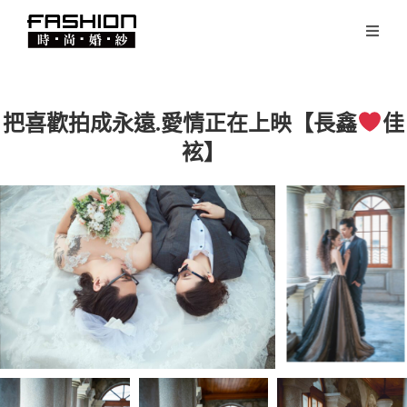
把喜歡拍成永遠.愛情正在上映【長鑫
佳
袨】