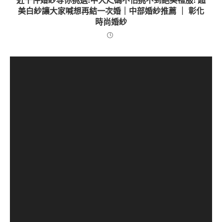
近千件婚紗等你挑選!中大尺碼不怕挑不到絕美禮服! 超
美白紗讓大家喊想再結一次婚｜中部婚紗推薦 ｜ 彰化
時尚婚紗