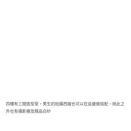
四樓有三間造型室，男生的拍攝西服也可以在這邊做搭配，除此之
外也有攝影棚及精品白紗