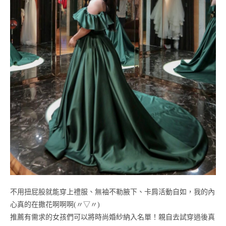
不用扭屁股就能穿上禮服、無袖不勒腋下、卡肩活動自如，我的內
心真的在撒花啊啊啊(〃▽〃)
推薦有需求的女孩們可以將時尚婚紗納入名單！親自去試穿過後真