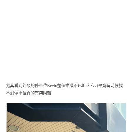
尤其看到外頭的停車位Kevin整個讚嘆不已ჱ̒⸝⸝•̀֊•́⸝⸝)‪畢竟有時候找
不到停車位真的有夠阿雜