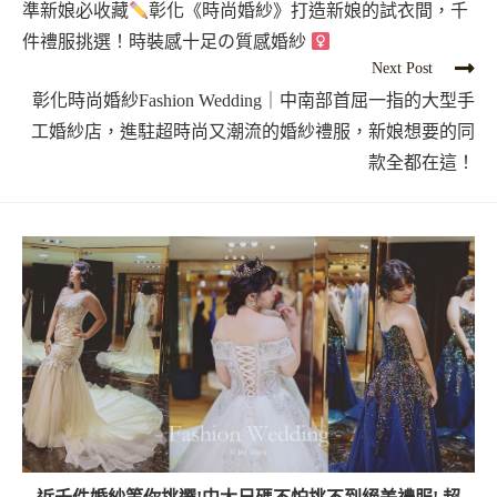
準新娘必收藏
彰化《時尚婚紗》打造新娘的試衣間，千
件禮服挑選！時裝感十足の質感婚紗 ‍
Next Post
彰化時尚婚紗Fashion Wedding｜中南部首屈一指的大型手
工婚紗店，進駐超時尚又潮流的婚紗禮服，新娘想要的同
款全都在這！