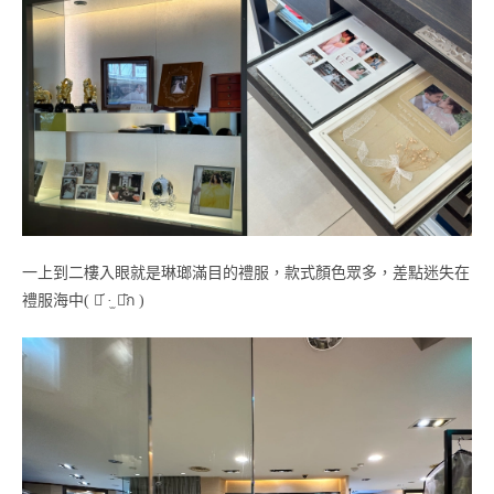
一上到二樓入眼就是琳瑯滿目的禮服，款式顏色眾多，差點迷失在
禮服海中( ⌯᷄ ·̫ ⌯᷅ก )