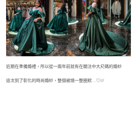
近期在準備婚禮，所以從一兩年前就有在關注中大尺碼的婚紗
這次到了彰化的時尚婚紗，整個被燒一整圈欸…♡///