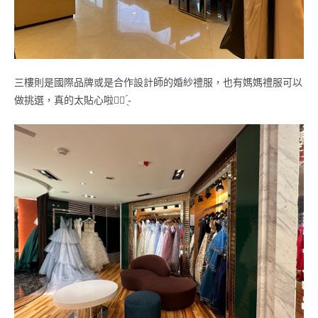
三樓則是國際品牌或是合作設計師的婚紗禮服，也有媽媽禮服可以
做挑選，真的太貼心啦‎♡⃛ ̖́-