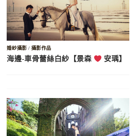
婚紗攝影
/
攝影作品
海邊-車骨蕾絲白紗【景森
安瑀】