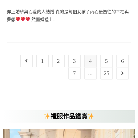
穿上婚紗與心愛的人結婚 真的是每個女孩子內心最嚮往的幸福與
夢想
然而婚禮上...
1
2
3
4
5
6
7
...
25
禮服作品鑑賞