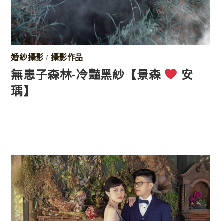
婚紗攝影
/
攝影作品
無患子森林-冷豔黑紗【景森
安
瑀】