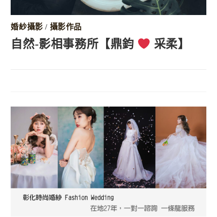
婚紗攝影
/
攝影作品
自然-影相事務所【鼎鈞
采柔】