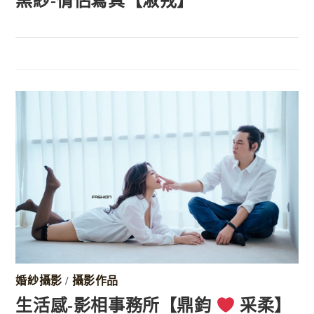
黑紗-情侶寫真【淑戎】
婚紗攝影
/
攝影作品
生活感-影相事務所【鼎鈞
采柔】