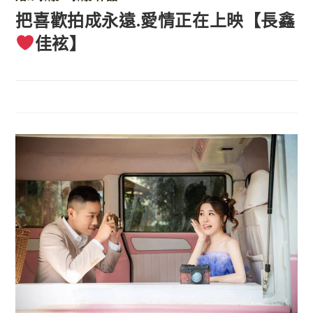
把喜歡拍成永遠.愛情正在上映【長鑫
佳袨】