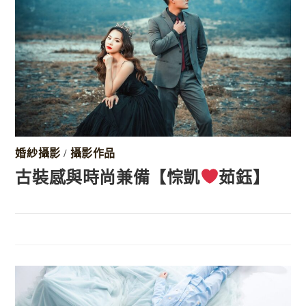
婚紗攝影
/
攝影作品
古裝感與時尚兼備【悰凱
茹鈺】