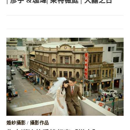
| 彥宇 &珈瑋| 萊特薇庭 | 大囍之日
婚紗攝影
/
攝影作品