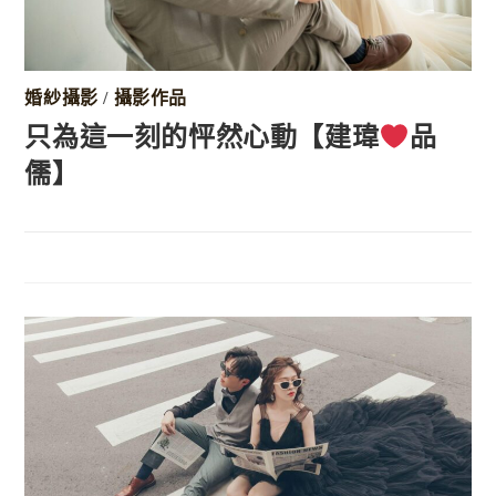
婚紗攝影
/
攝影作品
只為這一刻的怦然心動【建瑋
品
儒】