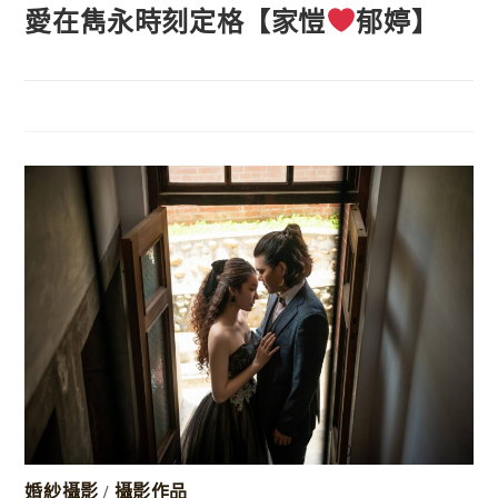
愛在雋永時刻定格【家愷
郁婷】
婚紗攝影
/
攝影作品