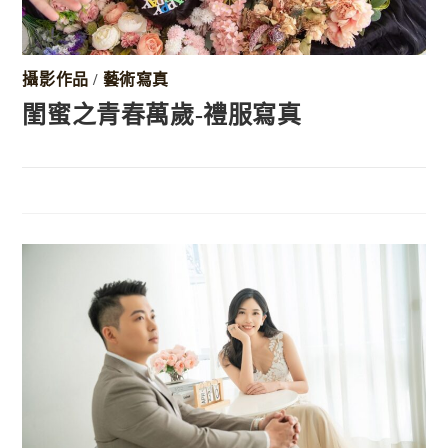
攝影作品
/
藝術寫真
閨蜜之青春萬歲-禮服寫真