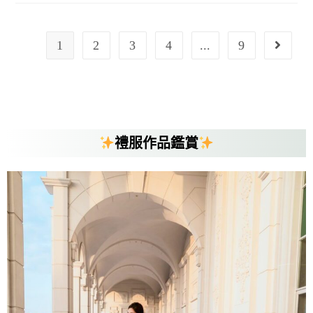
1
2
3
4
...
9
禮服作品鑑賞