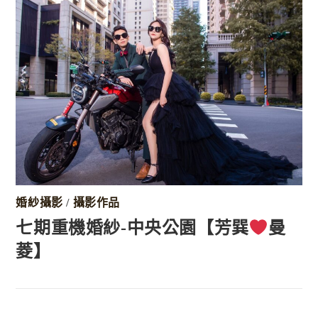
婚紗攝影
/
攝影作品
七期重機婚紗-中央公園【芳巽
曼
菱】