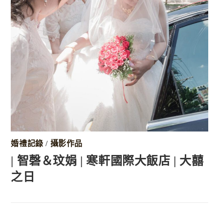
婚禮記錄
/
攝影作品
| 智磬＆玟娟 | 寒軒國際大飯店 | 大囍
之日