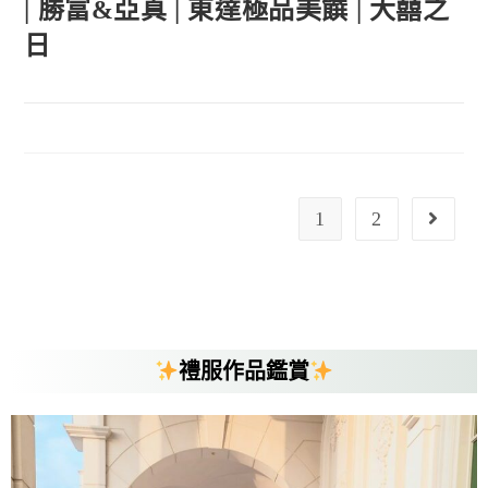
| 勝富&亞真 | 東達極品美饌 | 大囍之
日
1
2
禮服作品鑑賞