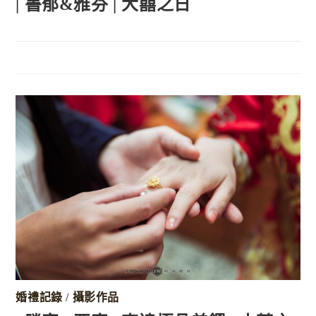
| 書郁&雅芬 | 大囍之日
婚禮記錄
/
攝影作品