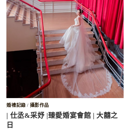
婚禮記錄
/
攝影作品
| 仕丞&采妤 |臻愛婚宴會館 | 大囍之
日