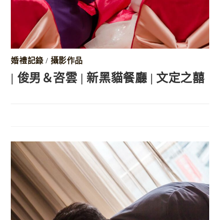
婚禮記錄
/
攝影作品
| 俊男＆咨雲 | 新黑貓餐廳 | 文定之囍