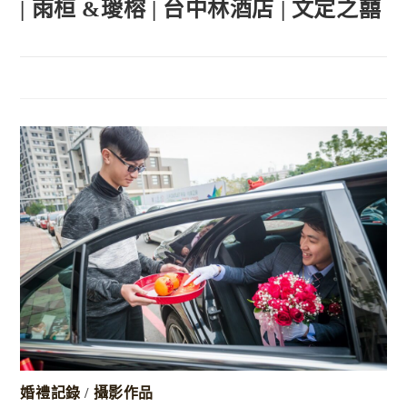
| 雨桓 &璦榕 | 台中林酒店 | 文定之囍
婚禮記錄
/
攝影作品