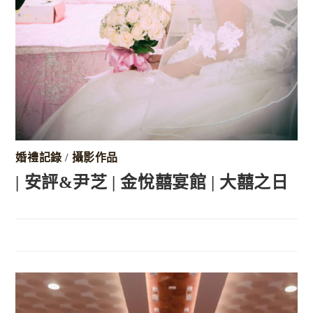
婚禮記錄
/
攝影作品
| 安評&尹芝 | 金悅囍宴館 | 大囍之日