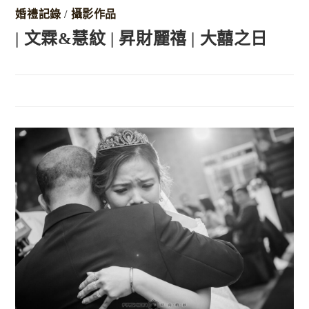
婚禮記錄
/
攝影作品
| 文霖&慧紋 | 昇財麗禧 | 大囍之日