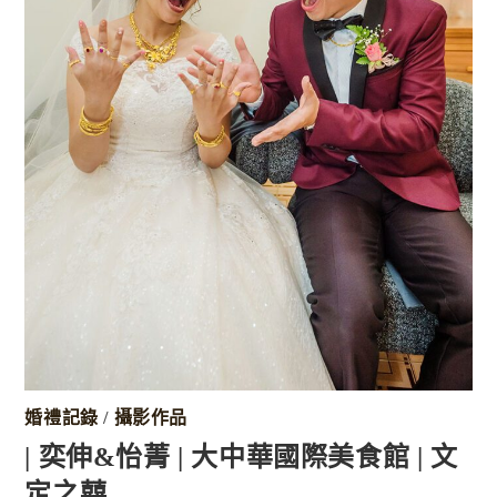
婚禮記錄
/
攝影作品
| 奕伸&怡菁 | 大中華國際美食館 | 文
定之囍