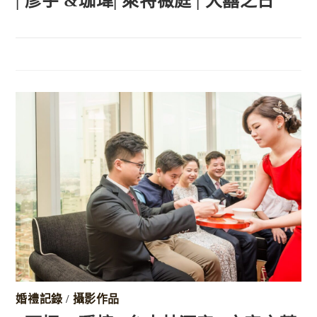
| 彥宇 &珈瑋| 萊特薇庭 | 大囍之日
婚禮記錄
/
攝影作品