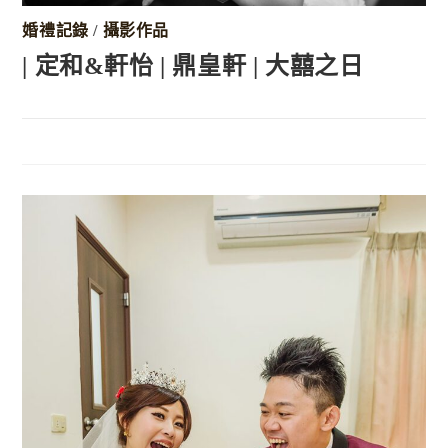
婚禮記錄
/
攝影作品
| 定和&軒怡 | 鼎皇軒 | 大囍之日