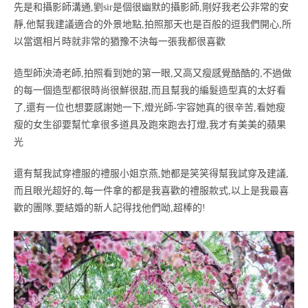
先是和攝影師溝通,劉sir是個很幽默的攝影師,剛好我老公非常的安
靜,他幫我建議適合的外景地點,拍照那天也是百般的逗我們開心,所
以當選相片時就非常的猶豫不決每一張我都很喜歡
造型師泱渏老師,拍照看到她的第一眼,又高又瘦感覺酷酷的,不過做
的每一個造型都很時尚很鮮很甜,而且幫我的編髮造型真的太好看
了,還有一位也想要感謝她一下,燈光師-宇容她真的很辛苦,看她瘦
瘦的女生卻要幫忙拿很多道具及跑來跑去打燈,我才有美美的蘋果
光
還有幫我試穿禮服的禮服小姐京燕,她都是笑笑得幫我試穿及建議,
而且眼光超好的,每一件拿的都是我喜歡的禮服款式,以上是我最喜
歡的團隊,要結婚的新人記得找他們呦,超棒的!