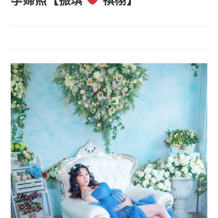
孕婦照【振琪
祺栩】