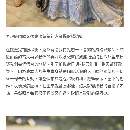
＃超級幽默又很會帶氣氛的專業攝影楊總監
在挑選完禮服以後，總監有請我們先想一下喜歡的風格與類型，然
後討論的當天再以我們的喜好以及想嘗試或能接受的動作那些來建
議我們幾個適合的地點。到了拍攝當日呢~我只能說一整天都好歡
樂呀！因為我本人的先生本身就是個很活潑的人，聽他跟總監一句
來一句去的互動，讓整個拍攝過程超級順利，總監表示，當下的動
作、表情是怎麼樣，拍出來就會長那樣，結果就變成我的困擾了嗚
嗚，果然照片每張都不尷尬又自然，砍照片砍到心痛阿QQ