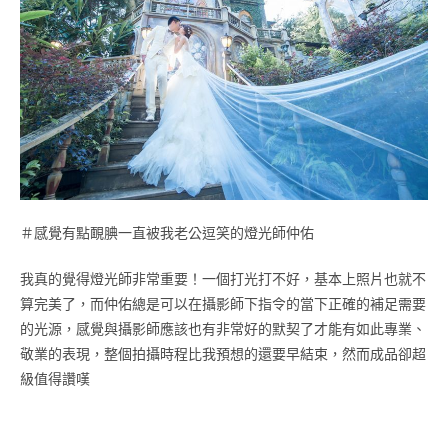
＃感覺有點靦腆一直被我老公逗笑的燈光師仲佑
我真的覺得燈光師非常重要！一個打光打不好，基本上照片也就不
算完美了，而仲佑總是可以在攝影師下指令的當下正確的補足需要
的光源，感覺與攝影師應該也有非常好的默契了才能有如此專業、
敬業的表現，整個拍攝時程比我預想的還要早結束，然而成品卻超
級值得讚嘆