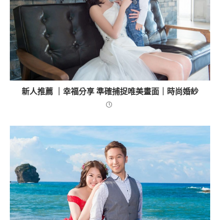
新人推薦 ｜幸福分享 準確捕捉唯美畫面｜時尚婚紗